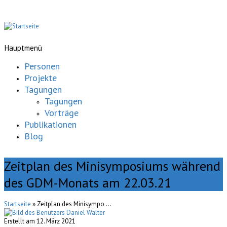
Hauptmenü
Personen
Projekte
Tagungen
Tagungen
Vorträge
Publikationen
Blog
Zeitplan des Minisymposiums während
des GDM-Monats am 22.03.21
Startseite
» Zeitplan des Minisympo ...
Erstellt am 12. März 2021