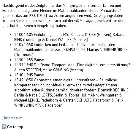
Nachfolgend ist der Zeitplan für das Minisymposium "Lernen, Lehren und
Forschen mit digitalen Medien im Mathematikunterricht der Primarstufe"
gesetzt, das am 22.03.2021 via Zoom angeboten wird. Die Zugangsdaten
können Sie einsehen, wenn Sie sich auf der GDM-Tagungswebseite in den
geschützten Bereich eingeloggt haben.
14:00 14:05 Einführung in das MS: Rebecca KLOSE (Gießen), Roland
RINK (Lüneburg) & Daniel WALTER (Münster)
14:05 14:50 Entdecken und Erklären – Lernvideos im digitalen
Mathematikunterricht: Jessica KUNSTELLER, Marcus NÜHRENBÖRGER
(Dortmund)
14:50 14:55 Pause
14:55 15:40 Die Osmo Tangram-App - Eine digitale Lernunterstützung?:
Aileen STEFFEN, Maike GRÜßING (Vechta)
15:40 15:45 Pause
15:45 16:30 Geometrielernen digital unterstützen – Räumliche
Kompetenzen und individuelle Lernwege mittels adaptierbarer
algorithmischer Rückmeldemöglichkeiten fördern: Dominik BECHINIE,
Berlin & Katja EILERTS, Berlin & Tobias HUHMANN, Weingarten &
Michael LENKE, Paderborn & Carsten SCHULTE, Paderborn & Felix
WINKELNKEMPER, Paderborn
|
Impressum
|