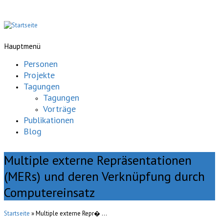
Hauptmenü
Personen
Projekte
Tagungen
Tagungen
Vorträge
Publikationen
Blog
Multiple externe Repräsentationen
(MERs) und deren Verknüpfung durch
Computereinsatz
Startseite
» Multiple externe Repr� ...