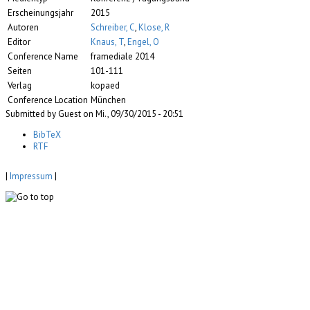
Erscheinungsjahr
2015
Autoren
Schreiber, C
,
Klose, R
Editor
Knaus, T
,
Engel, O
Conference Name
framediale 2014
Seiten
101-111
Verlag
kopaed
Conference Location
München
Submitted by Guest on Mi., 09/30/2015 - 20:51
BibTeX
RTF
|
Impressum
|