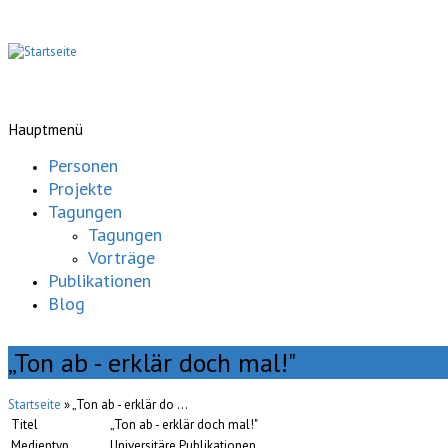
Hauptmenü
Personen
Projekte
Tagungen
Tagungen
Vorträge
Publikationen
Blog
„Ton ab - erklär doch mal!"
Startseite
» „Ton ab - erklär do ...
Titel
„Ton ab - erklär doch mal!"
Medientyp
Universitäre Publikationen