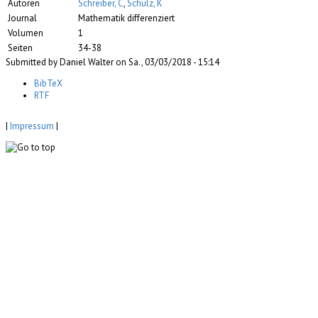
Autoren
Schreiber, C
,
Schulz, K
Journal
Mathematik differenziert
Volumen
1
Seiten
34-38
Submitted by Daniel Walter on Sa., 03/03/2018 - 15:14
BibTeX
RTF
|
Impressum
|