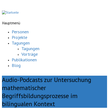
Hauptmenü
Personen
Projekte
Tagungen
Tagungen
Vorträge
Publikationen
Blog
Audio-Podcasts zur Untersuchung
mathematischer
Begriffsbildungsprozesse im
bilingualen Kontext