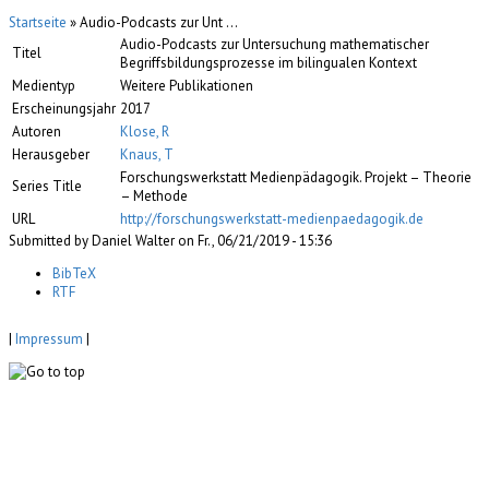
Startseite
» Audio-Podcasts zur Unt ...
Audio-Podcasts zur Untersuchung mathematischer
Titel
Begriffsbildungsprozesse im bilingualen Kontext
Medientyp
Weitere Publikationen
Erscheinungsjahr
2017
Autoren
Klose, R
Herausgeber
Knaus, T
Forschungswerkstatt Medienpädagogik. Projekt – Theorie
Series Title
– Methode
URL
http://forschungswerkstatt-medienpaedagogik.de
Submitted by Daniel Walter on Fr., 06/21/2019 - 15:36
BibTeX
RTF
|
Impressum
|