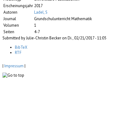
Erscheinungsjahr
2017
Autoren
Ladel, S
Journal
Grundschulunterricht Mathematik
Volumen
1
Seiten
4-7
Submitted by Julie-Christin Becker on Di., 02/21/2017 - 11:05
BibTeX
RTF
|
Impressum
|