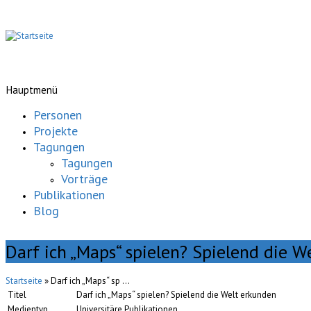
Hauptmenü
Personen
Projekte
Tagungen
Tagungen
Vorträge
Publikationen
Blog
Darf ich „Maps“ spielen? Spielend die W
Startseite
» Darf ich „Maps“ sp ...
Titel
Darf ich „Maps“ spielen? Spielend die Welt erkunden
Medientyp
Universitäre Publikationen