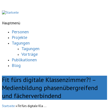
Hauptmenü
Personen
Projekte
Tagungen
Tagungen
Vorträge
Publikationen
Blog
Fit fürs digitale Klassenzimmer?! –
Medienbildung phasenübergreifend
und fächerverbindend
Startseite
» Fit fürs digitale Kla ...