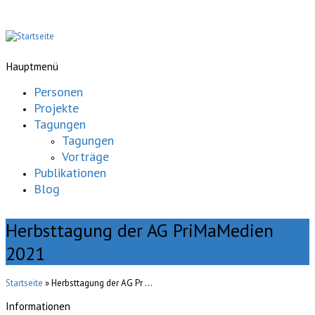
Hauptmenü
Personen
Projekte
Tagungen
Tagungen
Vorträge
Publikationen
Blog
Herbsttagung der AG PriMaMedien
2021
Startseite
» Herbsttagung der AG Pr ...
Informationen