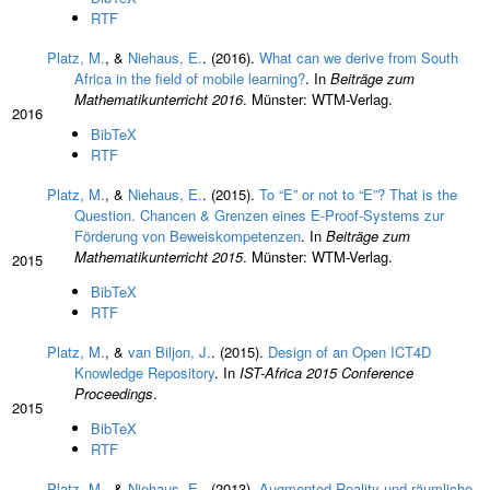
RTF
Platz, M.
, &
Niehaus, E.
. (2016).
What can we derive from South
Africa in the field of mobile learning?
. In
Beiträge zum
Mathematikunterricht 2016
. Münster: WTM-Verlag.
2016
BibTeX
RTF
Platz, M.
, &
Niehaus, E.
. (2015).
To “E” or not to “E”? That is the
Question. Chancen & Grenzen eines E-Proof-Systems zur
Förderung von Beweiskompetenzen
. In
Beiträge zum
Mathematikunterricht 2015
. Münster: WTM-Verlag.
2015
BibTeX
RTF
Platz, M.
, &
van Biljon, J.
. (2015).
Design of an Open ICT4D
Knowledge Repository
. In
IST-Africa 2015 Conference
Proceedings
.
2015
BibTeX
RTF
Platz, M.
, &
Niehaus, E.
. (2013).
Augmented Reality und räumliche