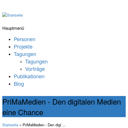
Hauptmenü
Personen
Projekte
Tagungen
Tagungen
Vorträge
Publikationen
Blog
PriMaMedien - Den digitalen Medien
eine Chance
Startseite
» PriMaMedien - Den digi ...