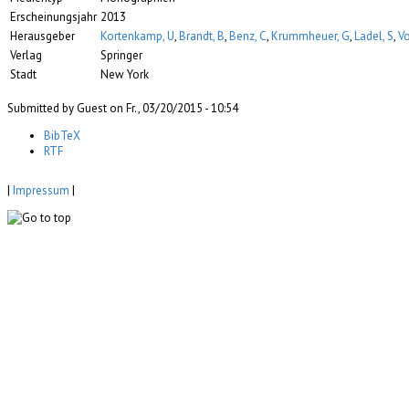
Erscheinungsjahr
2013
Herausgeber
Kortenkamp, U
,
Brandt, B
,
Benz, C
,
Krummheuer, G
,
Ladel, S
,
Vo
Verlag
Springer
Stadt
New York
Submitted by Guest on Fr., 03/20/2015 - 10:54
BibTeX
RTF
|
Impressum
|