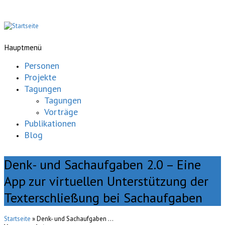
Hauptmenü
Personen
Projekte
Tagungen
Tagungen
Vorträge
Publikationen
Blog
Denk- und Sachaufgaben 2.0 – Eine
App zur virtuellen Unterstützung der
Texterschließung bei Sachaufgaben
Startseite
» Denk- und Sachaufgaben ...