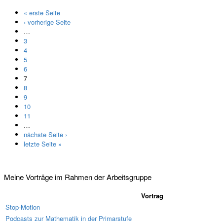
« erste Seite
Seiten
‹ vorherige Seite
…
3
4
5
6
7
8
9
10
11
…
nächste Seite ›
letzte Seite »
Meine Vorträge im Rahmen der Arbeitsgruppe
Vortrag
Stop-Motion
Podcasts zur Mathematik in der Primarstufe