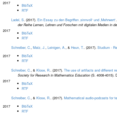
2017
BibTeX
RTF
Ladel, S
. (2017).
Ein Essay zu den Begriffen ‚sinnvoll‘ und ‚Mehrwert‘
der Reihe Lernen, Lehren und Forschen mit digitalen Medien in de
2017
BibTeX
RTF
Schreiber, C.
,
Matz, J.
,
Leinigen, A.
, &
Heun, T.
. (2017).
Studium - Re
2017
BibTeX
RTF
Schreiber, C.
, &
Klose, R.
. (2017).
The use of artifacts and different
Society for Research in Mathematics Education
(S. 4008-4015). 
2017
BibTeX
RTF
Schreiber, C.
, &
Klose, R.
. (2017).
Mathematical audio-podcasts for t
2017
BibTeX
RTF