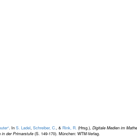
uter“
. In
S. Ladel
,
Schreiber, C.
, &
Rink, R.
(Hrsg.)
,
Digitale Medien im Mathe
 in der Primarstufe
(S. 149-170). München: WTM-Verlag.