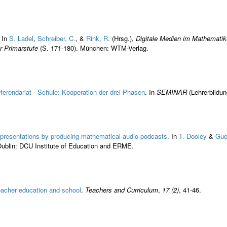
. In
S. Ladel
,
Schreiber, C.
, &
Rink, R.
(Hrsg.)
,
Digitale Medien im Mathematiku
r Primarstufe
(S. 171-180). München: WTM-Verlag.
ferendariat - Schule: Kooperation der drei Phasen
. In
SEMINAR
(Lehrerbildun
 representations by producing mathematical audio-podcasts
. In
T. Dooley
&
Gue
Dublin: DCU Institute of Education and ERME.
eacher education and school
.
Teachers and Curriculum
,
17 (2)
, 41-46.