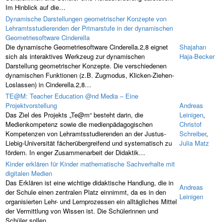
Im Hinblick auf die…
Dynamische Darstellungen geometrischer Konzepte von
Lehramtsstudierenden der Primarstufe in der dynamischen
Geometriesoftware Cinderella
Die dynamische Geometriesoftware Cinderella.2,8 eignet
Shajahan
sich als interaktives Werkzeug zur dynamischen
Haja-Becker
Darstellung geometrischer Konzepte. Die verschiedenen
dynamischen Funktionen (z.B. Zugmodus, Klicken-Ziehen-
Loslassen) in Cinderella.2,8…
TE@M: Teacher Education @nd Media – Eine
Projektvorstellung
Andreas
Das Ziel des Projekts „Te@m“ besteht darin, die
Leinigen
,
Medienkompetenz sowie die medienpädagogischen
Christof
Kompetenzen von Lehramtsstudierenden an der Justus-
Schreiber
,
Liebig-Universität fächerübergreifend und systematisch zu
Julia Matz
fördern. In enger Zusammenarbeit der Didaktik…
Kinder erklären für Kinder mathematische Sachverhalte mit
digitalen Medien
Das Erklären ist eine wichtige didaktische Handlung, die in
Andreas
der Schule einen zentralen Platz einnimmt, da es in den
Leinigen
organisierten Lehr- und Lernprozessen ein alltägliches Mittel
der Vermittlung von Wissen ist. Die Schülerinnen und
Schüler sollen…